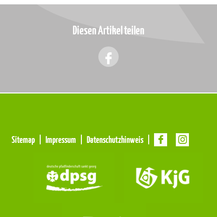
Diesen Artikel teilen
Meta
Sitemap
Impressum
Datenschutzhinweis
Navigation
Navigation
überspringen